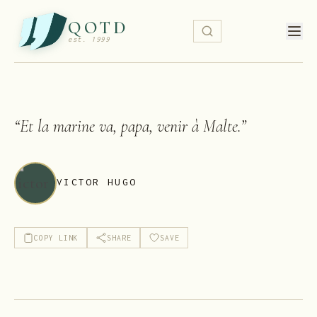
QOTD
est. 1999
“
Et la marine va, papa, venir à Malte.
”
VICTOR HUGO
COPY LINK
SHARE
SAVE